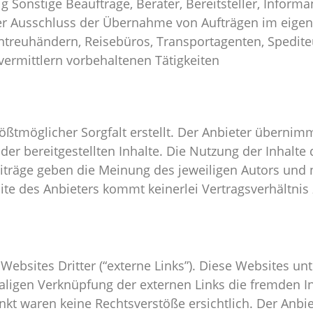
ig Sonstige Beauftrage, Berater, Bereitsteller, Inform
nter Ausschluss der Übernahme von Aufträgen im eig
reuhändern, Reisebüros, Transportagenten, Spedite
ermittlern vorbehaltenen Tätigkeiten
ößtmöglicher Sorgfalt erstellt. Der Anbieter übernim
t der bereitgestellten Inhalte. Die Nutzung der Inhalt
iträge geben die Meinung des jeweiligen Autors und 
ite des Anbieters kommt keinerlei Vertragsverhältn
ebsites Dritter (“externe Links”). Diese Websites unt
maligen Verknüpfung der externen Links die fremden I
t waren keine Rechtsverstöße ersichtlich. Der Anbiete